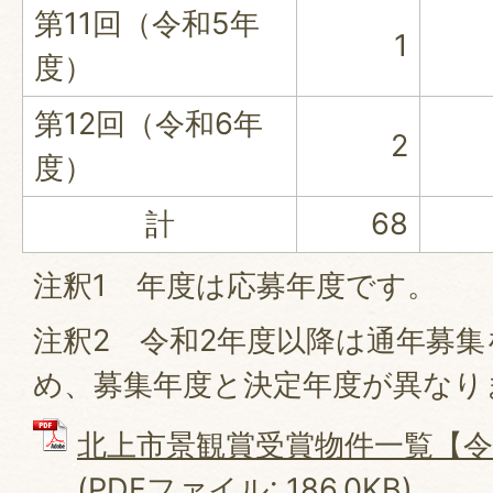
第11回（令和5年
1
度）
第12回（令和6年
2
度）
計
68
注釈1 年度は応募年度です。
注釈2 令和2年度以降は通年募
め、募集年度と決定年度が異なり
北上市景観賞受賞物件一覧【令
(PDFファイル: 186.0KB)