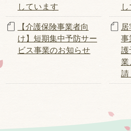
しています
し
【介護保険事業者向
居
け】短期集中予防サー
事
ビス事業のお知らせ
護
業
請