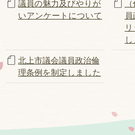
議員の魅力及びやりが
（
いアンケートについて
員
リ
し
北上市議会議員政治倫
理条例を制定しました