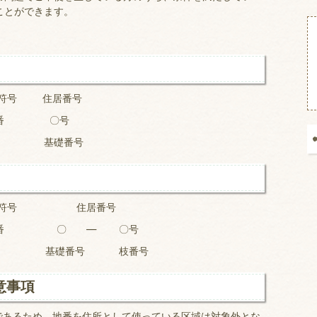
ことができます。
住居番号
 〇番 〇号
番号
 住居番号
 〇番 〇 ― 〇号
 枝番号
意事項
であるため、地番を住所として使っている区域は対象外とな