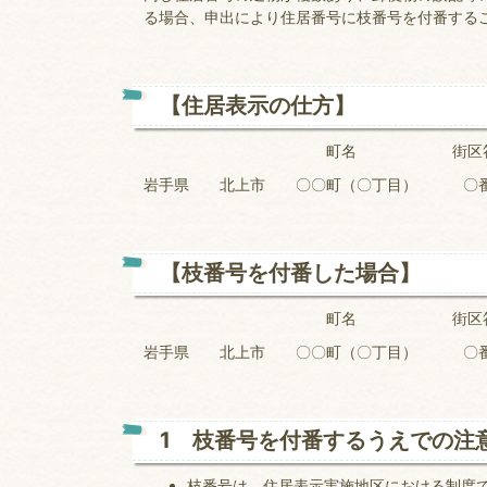
る場合、申出により住居番号に枝番号を付番する
【住居表示の仕方】
町名 街区符号 
岩手県 北上市 〇〇町（〇丁目）
基礎
【枝番号を付番した場合】
町名 街区符号
岩手県 北上市 〇〇町（〇丁目）
基礎番号
1 枝番号を付番するうえでの注
枝番号は、住居表示実施地区における制度