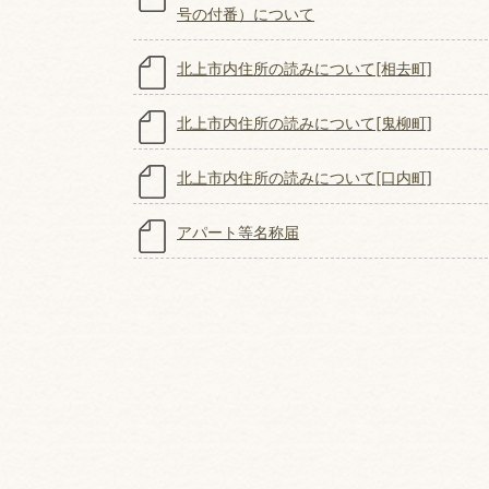
号の付番）について
北上市内住所の読みについて[相去町]
北上市内住所の読みについて[鬼柳町]
北上市内住所の読みについて[口内町]
アパート等名称届