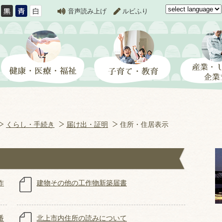
音声読み上げ
ルビふり
くらし・手続き
届け出・証明
住所・住居表示
作
建物その他の工作物新築届書
番
北上市内住所の読みについて