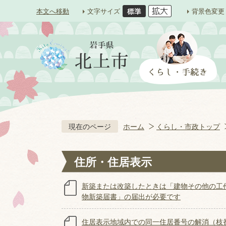
本文へ移動
文字サイズ
背景色変更
現在のページ
ホーム
くらし・市政トップ
住所・住居表示
新築または改築したときは「建物その他の工
物新築届書」の届出が必要です
住居表示地域内での同一住居番号の解消（枝