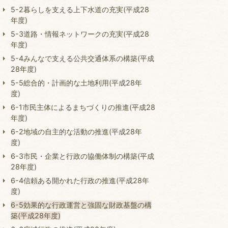
5-2暮らしを支える上下水道の充実(平成28
年度)
5-3道路・情報ネットワークの充実(平成28
年度)
5-4みんなで支える公共交通体系の構築(平成
28年度)
5-5総合的・計画的な土地利用(平成28年
度)
6-1市民主体によるまちづくりの推進(平成28
年度)
6-2地域の自主的な活動の推進(平成28年
度)
6-3市民・企業と行政の協働体制の構築(平成
28年度)
6-4信頼ある開かれた行政の推進(平成28年
度)
6-5効果的な行政運営と強固な財政基盤の構
築(平成28年度)