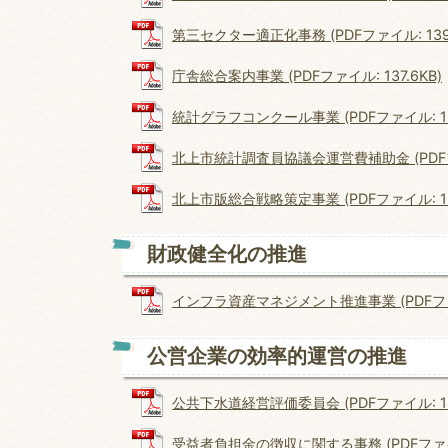
第三セクター適正化事務 (PDFファイル: 139.
庁舎総合案内事業 (PDFファイル: 137.6KB)
統計グラフコンクール事業 (PDFファイル: 130
北上市統計調査員協議会運営費補助金 (PDFファイ
北上市版総合戦略策定事業 (PDFファイル: 134
財政健全化の推進
インフラ資産マネジメント推進事業 (PDFファイル
公営企業の効率的運営の推進
公共下水道経営評価委員会 (PDFファイル: 128
受益者負担金の徴収に関する事務 (PDFファイル: