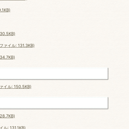
1KB)
.5KB)
ル: 131.3KB)
.7KB)
: 150.5KB)
.7KB)
 131.1KB)