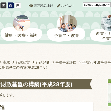
音声読み上げ
ルビふり
市政
行政経営
行政評価
事務事業評価
平成28年度事務事
な財政基盤の構築(平成28年度)
財政基盤の構築(平成28年度)
載します。
進