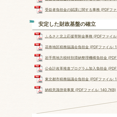
受益者負担金の賦課に関する事務 (PDFファイル:
安定した財政基盤の確立
ふるさと北上応援寄附金事務 (PDFファイル: 1
花巻地区税務協議会負担金 (PDFファイル: 131
岩手県地方税特別滞納整理機構負担金 (PDFファ
公会計改革推進プログラム加入負担金 (PDFファ
東北都市税務協議会負担金 (PDFファイル: 136
納税意識啓発事業 (PDFファイル: 140.7KB)