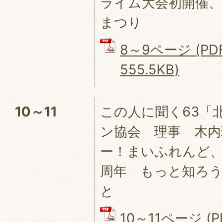
ライム大会初開催、
まつり
8～9ページ (P
555.5KB)
10～11
この人に聞く63「
ン協会 理事 木内
ー！まいふれんど、
周年 もっと知ろ
と
10～11ページ (