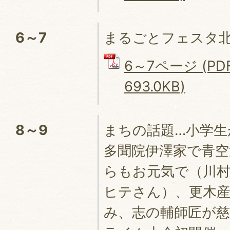
6～7
まるごとフェスタ北
6～7ページ (P
693.0KB)
8～9
まちの話題…小学生
多聞院伊澤家で青空
らもお元気で（川
ヒテさん）、更木産
み、志の輔師匠が