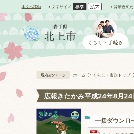
本文へ移動
文字サイズ
背景色変更
現在のページ
ホーム
くらし・市政トップ
広報きたかみ平成24年8月24
一括ダウンロ