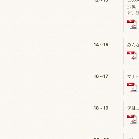
沢尻
ど、
14～15
みん
16～17
マナ
18～19
保健