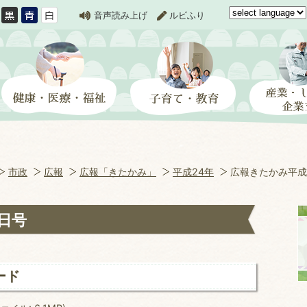
音声読み上げ
ルビふり
市政
広報
広報「きたかみ」
平成24年
広報きたかみ平成
日号
ード