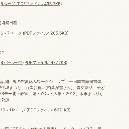
5ページ (PDFファイル: 495.7KB)
芸術祭日程
6～7ページ (PDFファイル: 205.6KB)
動き
8～9ページ (PDFファイル: 477.7KB)
の話題…鬼の館夏休みワークショップ、一日図書館司書体
浮牛城まつり、百歳お祝い(柏葉深雪さん)、青空法話、子ど
SSデー北上教室、遊・YOU・入畑・2012、水車まつりか
火公演
10～11ページ (PDFファイル: 667.1KB)
人に聞く75「あこがれの人目指し、インターハイ3位 黒