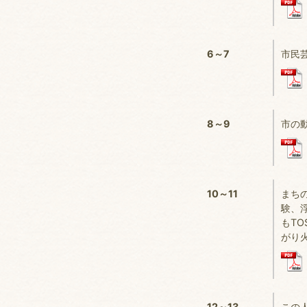
6～7
市民
8～9
市の
10～11
まち
験、
もTO
がり
12～13
この