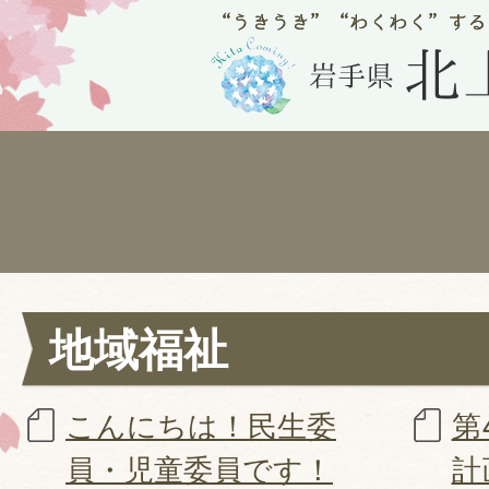
地域福祉
こんにちは！民生委
第
員・児童委員です！
計