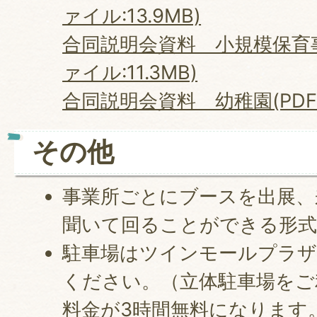
ァイル:13.9MB)
合同説明会資料 小規模保育事
ァイル:11.3MB)
合同説明会資料 幼稚園(PDFフ
その他
事業所ごとにブースを出展、
聞いて回ることができる形式
駐車場はツインモールプラザ
ください。（立体駐車場をご
料金が3時間無料になります