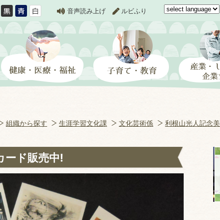
音声読み上げ
ルビふり
組織から探す
生涯学習文化課
文化芸術係
利根山光人記念美
ード販売中!