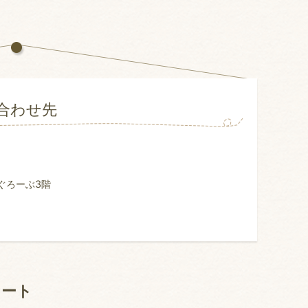
合わせ先
ぐろーぶ3階
ケート