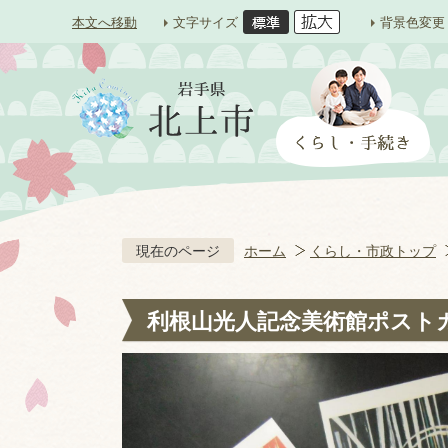
本文へ移動
文字サイズ
背景色変更
現在のページ
ホーム
くらし・市政トップ
利根山光人記念美術館ポストカ