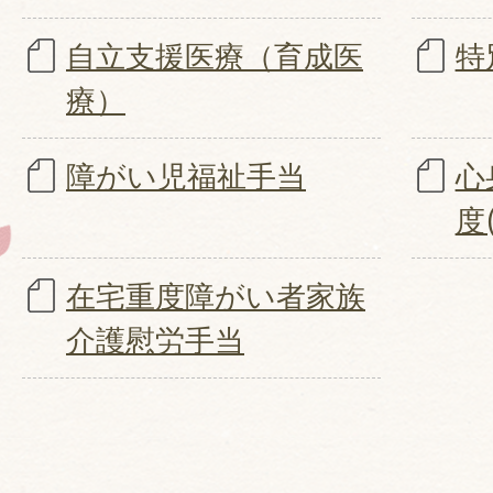
自立支援医療（育成医
特
療）
障がい児福祉手当
心
度
在宅重度障がい者家族
介護慰労手当