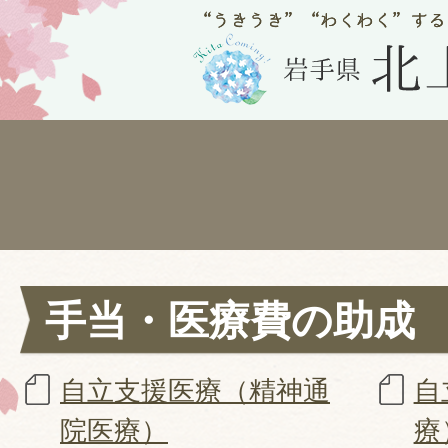
手当・医療費の助成
自立支援医療（精神通
自
院医療）
療