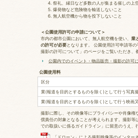
祭礼、縁日など多数の人が集まる催しの上
爆発物など危険物を輸送しないこと
無人航空機から物を投下しないこと
＜公園使用許可の申請について＞
市内の都市公園において、無人航空機を使い、
業
の許可が必要
となります。 公園使用許可申請等
撮影の許可について」のページをご覧いただき、
公園内でのイベント・物品販売・撮影の許可
公園使用料
区分
業(報道を目的とするものを除く)として行う写真
業(報道を目的とするものを除く)として行う映画
撮影に際し、その映像等にプライバシーや肖像権
償責任の対象となることが考えられます。撮影等
での取扱いに係るガイドライン」に留意のうえ、
「ドローン」による撮影映像等のインターネッ