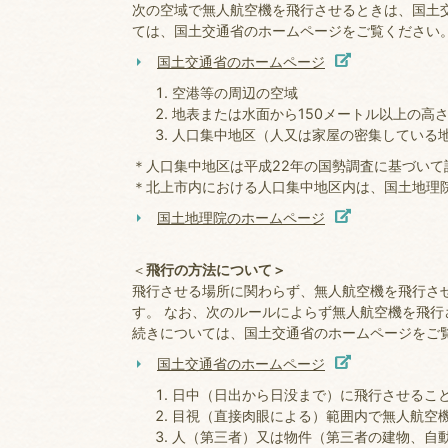
次の空域で無人航空機を飛行させるときは、国土
ては、国土交通省のホームページをご覧ください
国土交通省のホームページ
空港等の周辺の空域
地表または水面から150メートル以上の高
人口集中地区（人又は家屋の密集している
＊人口集中地区は平成22年の国勢調査に基づいて
＊北上市内における人口集中地区内は、国土地理
国土地理院のホームページ
＜
飛行の方法について＞
飛行させる場所に関わらず、無人航空機を飛行さ
す。 なお、次のルールによらず無人航空機を飛行
続きについては、国土交通省のホームページをご
国土交通省のホームページ
日中（日出から日没まで）に飛行させるこ
目視（直接肉眼による）範囲内で無人航空
人（第三者）又は物件（第三者の建物、自動