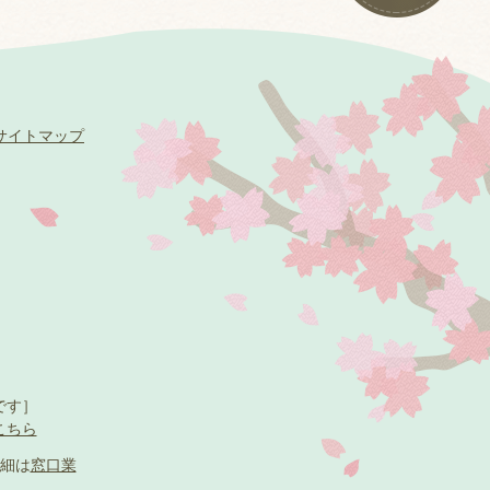
サイトマップ
です］
こちら
細は
窓口業