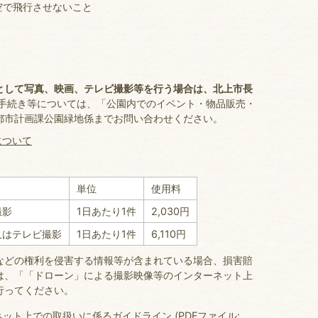
空で飛行させないこと
として写真、映画、テレビ撮影等を行う場合は、北上市長
の手続き等については、「公園内でのイベント・物品販売・
都市計画課公園緑地係までお問い合わせください。
について
単位
使用料
撮影
1日あたり1件
2,030円
又はテレビ撮影
1日あたり1件
6,110円
などの権利を侵害する情報等が含まれている場合、損害賠
は、「「ドローン」による撮影映像等のインターネット上
行ってください。
ト上での取扱いに係るガイドライン (PDFファイル: