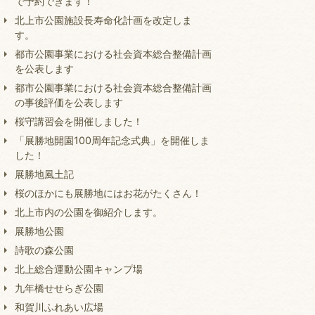
で予約できます！
北上市公園施設長寿命化計画を改定しま
す。
都市公園事業における社会資本総合整備計画
を公表します
都市公園事業における社会資本総合整備計画
の事後評価を公表します
桜守講習会を開催しました！
「展勝地開園100周年記念式典」を開催しま
した！
展勝地風土記
桜のほかにも展勝地にはお花がたくさん！
北上市内の公園を御紹介します。
展勝地公園
詩歌の森公園
北上総合運動公園キャンプ場
九年橋せせらぎ公園
和賀川ふれあい広場