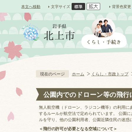
本文へ移動
文字サイズ
背景色変更
現在のページ
ホーム
くらし・市政トップ
公園内でのドローン等の飛行
無人航空機（ドローン、ラジコン機等）の利用に
するルールが航空法で定められています。 公園
ルを守り、他の公園利用者、公園近隣住民の迷惑
＜飛行の許可が必要となる空域について＞