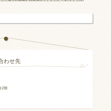
合わせ先
舎2階