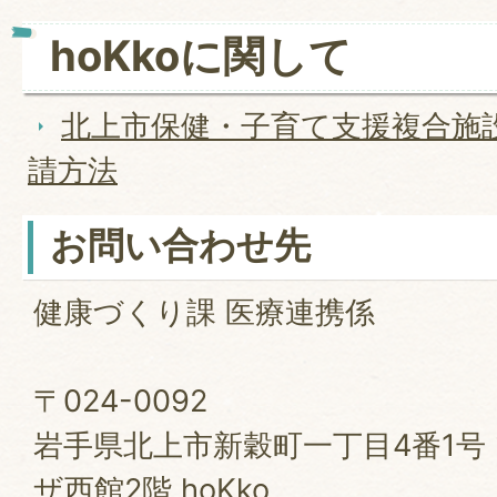
hoKkoに関して
北上市保健・子育て支援複合施設
請方法
お問い合わせ先
健康づくり課 医療連携係
〒024-0092
岩手県北上市新穀町一丁目4番1号
ザ西館2階 hoKko