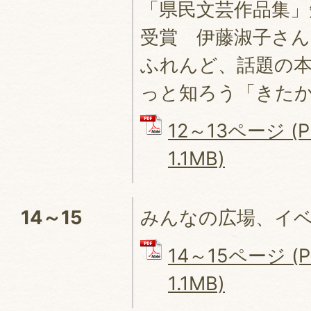
「県民文芸作品集」
受賞 伊藤淑子さ
ふれんど、話題の本
っと知ろう「きた
12～13ページ (
1.1MB)
14～15
みんなの広場、イ
14～15ページ (
1.1MB)