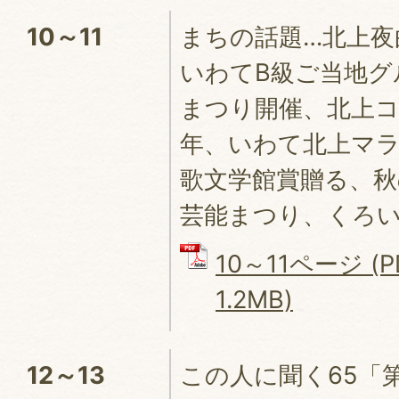
10～11
まちの話題…北上夜
いわてB級ご当地グ
まつり開催、北上コ
年、いわて北上マラ
歌文学館賞贈る、
芸能まつり、くろ
10～11ページ (
1.2MB)
12～13
この人に聞く65「