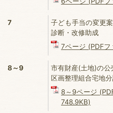
6ページ (PDFファ
7
子ども手当の変更案
診断・改修助成
7ページ (PDFファ
8～9
市有財産(土地)の公
区画整理組合宅地分
8～9ページ (P
748.9KB)