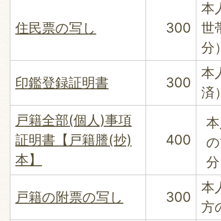
本
住民票の写し
300
世
分
本
印鑑登録証明書
300
済
戸籍全部(個人)事項
本
証明書【戸籍謄(抄)
400
の
本】
分
本
戸籍の附票の写し
300
方