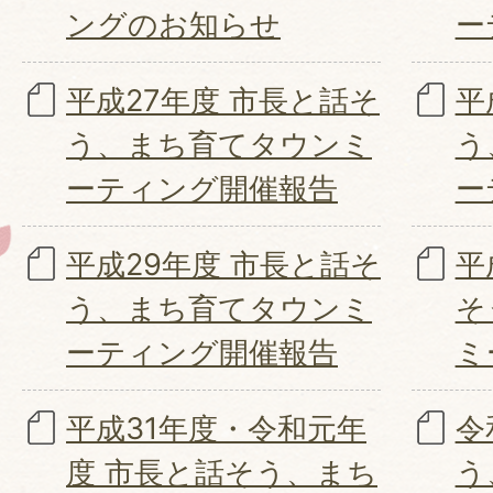
ングのお知らせ
ー
平成27年度 市長と話そ
平
う、まち育てタウンミ
う
ーティング開催報告
ー
平成29年度 市長と話そ
平
う、まち育てタウンミ
そ
ーティング開催報告
ミ
平成31年度・令和元年
令
度 市長と話そう、まち
う