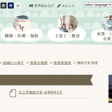
音声読み上げ
ルビふり
組織から探す
政策企画課
政策推進係
施政方針演述
北上市施政方針 令和8年2月