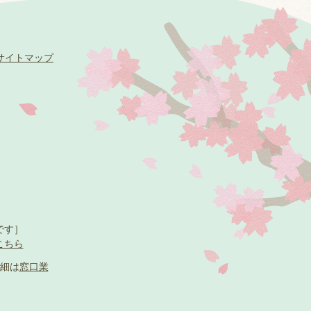
サイトマップ
です］
こちら
細は
窓口業