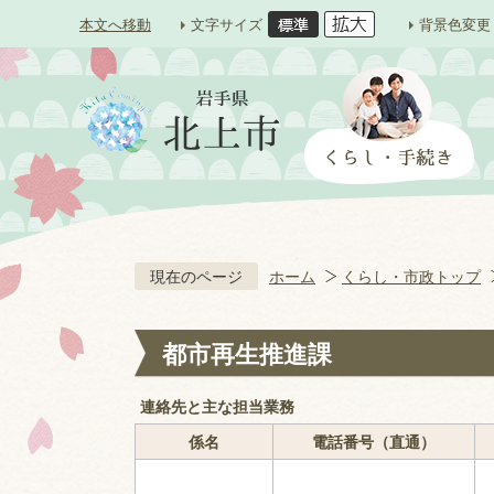
本文へ移動
文字サイズ
背景色変更
現在のページ
ホーム
くらし・市政トップ
都市再生推進課
連絡先と主な担当業務
係名
電話番号（直通）