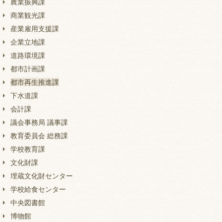
農業振興課
商業観光課
産業雇用支援課
企業立地課
道路環境課
都市計画課
都市再生推進課
下水道課
会計課
議会事務局 議事課
教育委員会 総務課
学校教育課
文化財課
埋蔵文化財センター
学校給食センター
中央図書館
博物館