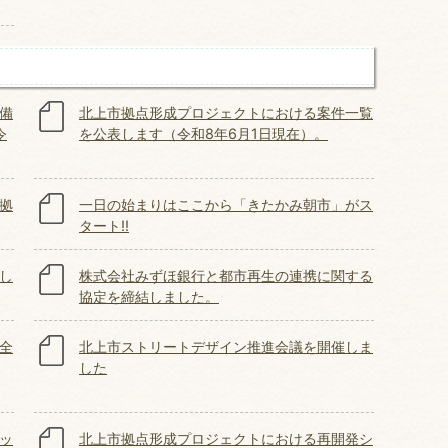
備
北上市拠点形成プロジェクトにおける案件一覧
令
を公表します（令和8年6月1日現在）。
拠
一日の始まりはここから「きたかみ朝市」がス
タート!!
し
株式会社みずほ銀行と都市再生の連携に関する
協定を締結しました。
全
北上市ストリートデザイン推進会議を開催しま
した
ッ
北上市拠点形成プロジェクトにおける再開発シ