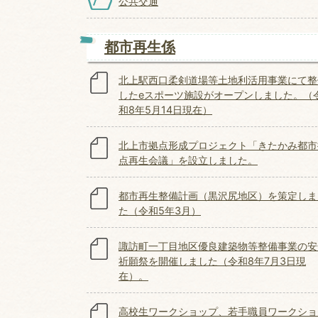
公共交通
都市再生係
北上駅西口柔剣道場等土地利活用事業にて整
したeスポーツ施設がオープンしました。（
和8年5月14日現在）
北上市拠点形成プロジェクト「きたかみ都市
点再生会議」を設立しました。
都市再生整備計画（黒沢尻地区）を策定しま
た（令和5年3月）
諏訪町一丁目地区優良建築物等整備事業の安
祈願祭を開催しました（令和8年7月3日現
在）。
高校生ワークショップ、若手職員ワークショ