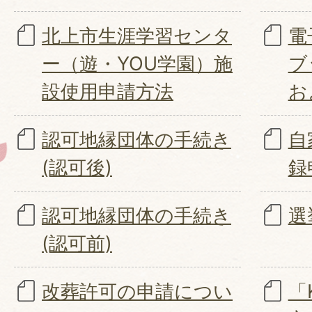
北上市生涯学習センタ
電
ー（遊・YOU学園）施
ブ
設使用申請方法
お
認可地縁団体の手続き
自
(認可後)
録
認可地縁団体の手続き
選
(認可前)
改葬許可の申請につい
「K