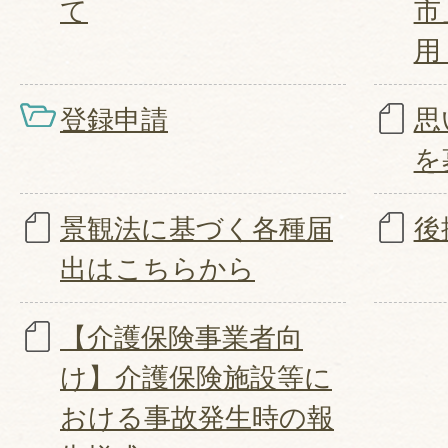
て
市
用
登録申請
思
を
景観法に基づく各種届
後
出はこちらから
【介護保険事業者向
け】介護保険施設等に
おける事故発生時の報