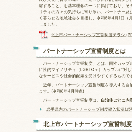
慮すること」を基本理念の一つに掲げており、そ
リティの方々の気持ちに寄り添い、パートナー及
く暮らせる地域社会を目指し、令和6年4月1日（
しました。
北上市パートナーシップ宣誓制度チラシ (PDFフ
パートナーシップ宣誓制度とは
パートナーシップ宣誓制度」とは、同性カップル
に性的マイノリティ（LGBTQ＋）カップルに対
なサービスや社会的配慮を受けやすくするもので
近年、パートナーシップ宣誓制度を導入する自治
ます。(令和8年4月時点)
パートナーシップ宣誓制度は、
自治体ごとに内
岩手県内のパートナーシップ制度導入状況(岩
北上市パートナーシップ宣誓制度