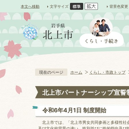
本文へ移動
文字サイズ
背景色変更
現在のページ
ホーム
くらし・市政トップ
北上市パートナーシップ宣誓
令和6年4月1日 制度開始
北上市では、「北上市男女共同参画と多様性社会
及び文化的背景の違い、性別並びに性的指向及び