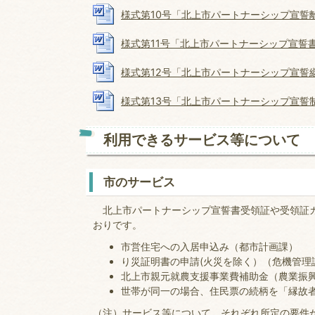
様式第10号「北上市パートナーシップ宣誓離脱申出
様式第11号「北上市パートナーシップ宣誓書受領
様式第12号「北上市パートナーシップ宣誓継続届」
様式第13号「北上市パートナーシップ宣誓制度連
利用できるサービス等について
市のサービス
北上市パートナーシップ宣誓書受領証や受領証カ
おりです。
市営住宅への入居申込み（都市計画課）
り災証明書の申請(火災を除く）（危機管理
北上市親元就農支援事業費補助金（農業振
世帯が同一の場合、住民票の続柄を「縁故
（注）サービス等について、それぞれ所定の要件