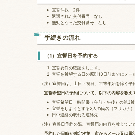
宣誓件数 2件
返還された交付番号 なし
無効となった交付番号 なし
手続きの流れ
（1）宣誓日を予約する
宣誓要件の確認をします。
宣誓を希望する日の原則10日前までにメー
（注）宣誓日は、土日・祝日、年末年始を除く平日9
宣誓希望日の予約について、以下の内容を教え
宣誓希望日・時間帯（午前・午後）の第3希
宣誓をしようとする2人の氏名（フリガナ）
日中連絡の取れる連絡先
（注）宣誓日予約の際、宣誓届の内容を教えてい
予約した日時が確定次第、市からメール又は電話