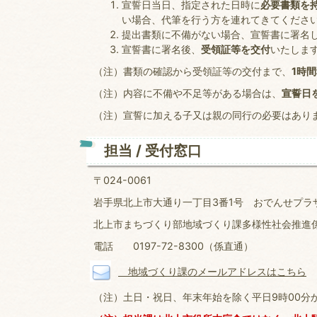
宣誓日当日、指定された日時に
必要書類を
い場合、代筆を行う方を連れてきてくださ
提出書類に不備がない場合、宣誓書に署名
宣誓書に署名後、
受領証等を交付
いたしま
（注）書類の確認から受領証等の交付まで、
1時
（注）内容に不備や不足等がある場合は、
宣誓日
（注）宣誓に加える子又は親の同行の必要はあり
担当 / 受付窓口
〒024-0061
岩手県北上市大通り一丁目3番1号 おでんせプラ
北上市まちづくり部地域づくり課多様性社会推進
電話 0197-72-8300（係直通）
地域づくり課のメールアドレスはこちら
（注）土日・祝日、年末年始を除く平日9時00分か