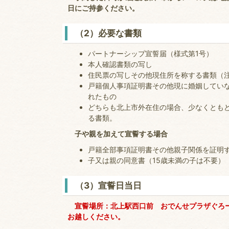
日にご持参ください。
（2）必要な書類
パートナーシップ宣誓届（様式第1号）
本人確認書類の写し
住民票の写しその他現住所を称する書類（
戸籍個人事項証明書その他現に婚姻してい
れたもの
どちらも北上市外在住の場合、少なくとも
る書類。
子や親を加えて宣誓する場合
戸籍全部事項証明書その他親子関係を証明
子又は親の同意書（15歳未満の子は不要）
（3）宣誓日当日
宣誓場所：北上駅西口前 おでんせプラザぐろー
お越しください。