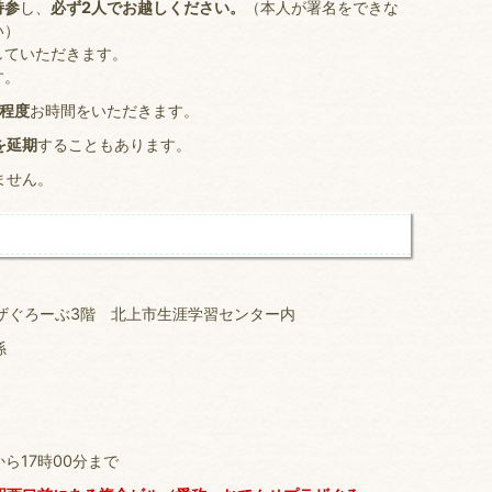
持参
し、
必ず2人でお越しください。
（本人が署名をできな
い）
していただきます。
す。
間程度
お時間をいただきます。
を延期
することもあります。
ません。
ザぐろーぶ3階 北上市生涯学習センター内
係
ら17時00分まで