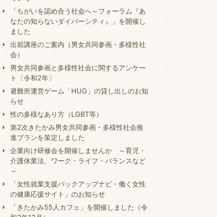
「ちがいを認め合う社会へ～フォーラム『あ
なたの知らないダイバーシティ』」を開催し
ました
出前講座のご案内（男女共同参画・多様性社
会）
男女共同参画と多様性社会に関するアンケー
ト〔令和2年〕
避難所運営ゲーム「HUG」の貸し出しのお知
らせ
性の多様なあり方（LGBT等）
第2次きたかみ男女共同参画・多様性社会推
進プランを策定しました
企業向け研修会を開催しませんか ～育児・
介護休業法、ワーク・ライフ・バランスなど
～
「女性就業支援バックアップナビ・働く女性
の健康応援サイト」のお知らせ
「きたかみ55人カフェ」を開催しました（令