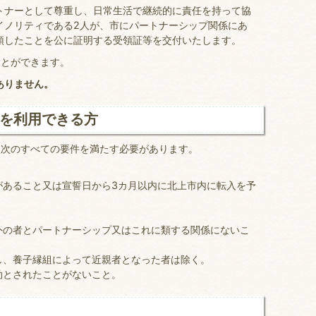
ナーとして尊重し、日常生活で継続的に責任を持って協
イノリティである2人が、市にパートナーシップ関係にあ
領したことを公に証明する受領証等を交付いたします。
とができます。
ありません。
を利用できる方
次のすべての要件を満たす必要があります。
があること又は宣誓日から3カ月以内に北上市内に転入を予
外の者とパートナーシップ又はこれに類する関係にないこ
し、養子縁組によって近親者となった者は除く。
効とされたことがないこと。