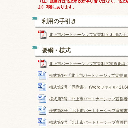
（注）担当課は北上市役所本庁舎ではなく、北上
ぶ）3階にあります。
利用の手引き
北上市パートナーシップ宣誓制度 利用の手引き (
要綱・様式
北上市パートナーシップ宣誓制度実施要綱 (PDF
様式第1号「北上市パートナーシップ宣誓届」 (W
様式第2号「同意書」 (Wordファイル: 21.6K
様式第7号「北上市パートナーシップ宣誓者転入完
様式第8号「北上市パートナーシップ宣誓書受領証
様式第9号「北上市パートナーシップ宣誓届出事項