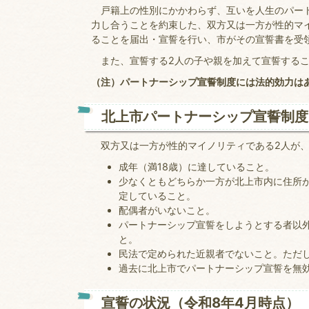
戸籍上の性別にかかわらず、互いを人生のパート
力し合うことを約束した、双方又は一方が性的マ
ることを届出・宣誓を行い、市がその宣誓書を受
また、宣誓する2人の子や親を加えて宣誓するこ
（注）パートナーシップ宣誓制度には法的効力は
北上市パートナーシップ宣誓制度
双方又は一方が性的マイノリティである2人が、
成年（満18歳）に達していること。
少なくともどちらか一方が北上市内に住所
定していること。
配偶者がいないこと。
パートナーシップ宣誓をしようとする者以
と。
民法で定められた近親者でないこと。ただ
過去に北上市でパートナーシップ宣誓を無
宣誓の状況（令和8年4月時点）